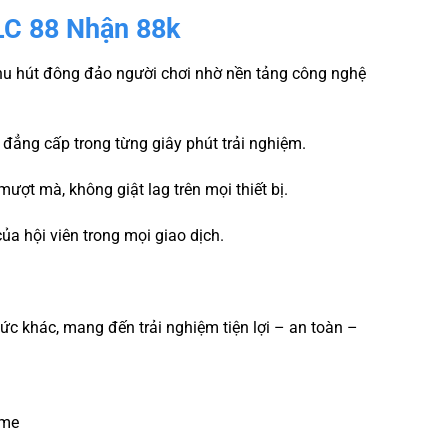
LC 88 Nhận 88k
thu hút đông đảo người chơi nhờ nền tảng công nghệ
– đẳng cấp trong từng giây phút trải nghiệm.
ượt mà, không giật lag trên mọi thiết bị.
ủa hội viên trong mọi giao dịch.
c khác, mang đến trải nghiệm tiện lợi – an toàn –
ame