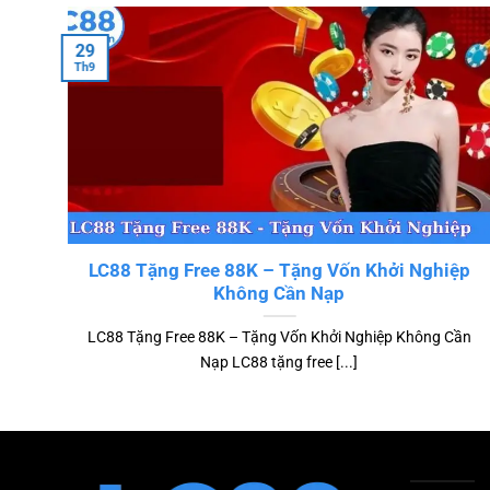
29
Th9
ực
LC88 Tặng Free 88K – Tặng Vốn Khởi Nghiệp
Không Cần Nạp
ùng
LC88 Tặng Free 88K – Tặng Vốn Khởi Nghiệp Không Cần
Nạp LC88 tặng free [...]