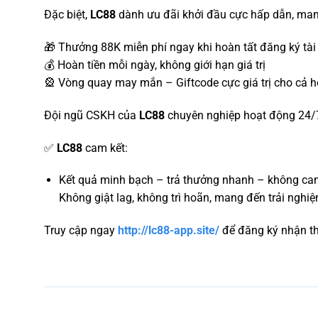
Đặc biệt,
LC88
dành ưu đãi khởi đầu cực hấp dẫn, mang
🎁 Thưởng 88K miễn phí ngay khi hoàn tất đăng ký tà
💰 Hoàn tiền mỗi ngày, không giới hạn giá trị
🎡 Vòng quay may mắn – Giftcode cực giá trị cho cả h
Đội ngũ CSKH của
LC88
chuyên nghiệp hoạt động 24/7 
✅
LC88
cam kết:
Kết quả minh bạch – trả thưởng nhanh – không can
Không giật lag, không trì hoãn, mang đến trải ngh
Truy cập ngay
http://lc88-app.site/
để đăng ký nhận th