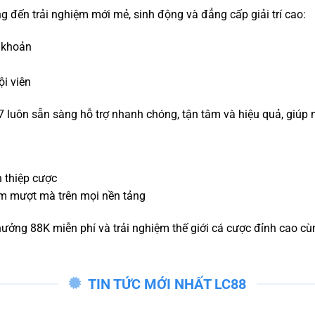
 đến trải nghiệm mới mẻ, sinh động và đẳng cấp giải trí cao:
i khoản
ội viên
luôn sẵn sàng hỗ trợ nhanh chóng, tận tâm và hiệu quả, giúp ng
 thiệp cược
iệm mượt mà trên mọi nền tảng
ưởng 88K miễn phí và trải nghiệm thế giới cá cược đỉnh cao c
TIN TỨC MỚI NHẤT LC88